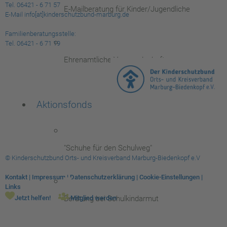
Tel. 06421 - 6 71 57
E-Mailberatung für Kinder/Jugendliche
E-Mail info[at]kinderschutzbund-marburg.de
Familienberatungsstelle:
Tel. 06421 - 6 71 19
Ehrenamtliche Vormundschaften
Aktionsfonds
"Schuhe für den Schulweg"
© Kinderschutzbund Orts- und Kreisverband Marburg-Biedenkopf e.V
Kontakt
|
Impressum
|
Datenschutzerklärung
|
Cookie-Einstellungen
|
Links
Beratung bei Schulkindarmut
Jetzt helfen!
Mitglied werden