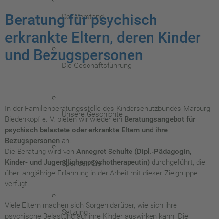
Beratung für psychisch
Der Vorstand
erkrankte Eltern, deren Kinder
und Bezugspersonen
Die Geschäftsführung
In der Familienberatungsstelle des Kinderschutzbundes Marburg-
Unsere Geschichte
Biedenkopf e. V. bieten wir wieder ein
Beratungsangebot für
psychisch belastete oder erkrankte Eltern und ihre
Bezugspersonen
an.
Die Beratung wird von
Annegret Schulte (Dipl.-Pädagogin,
Kinder- und Jugendlichenpsychotherapeutin)
durchgeführt, die
Spenden Sie
über langjährige Erfahrung in der Arbeit mit dieser Zielgruppe
verfügt.
Viele Eltern machen sich Sorgen darüber, wie sich ihre
Satzung
psychische Belastung auf ihre Kinder auswirken kann. Die