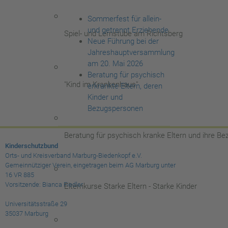
Sommerfest für allein-
und getrennt Erziehende
Spiel- und Lernstube am Richtsberg
Neue Führung bei der
Jahreshauptversammlung
am 20. Mai 2026
Beratung für psychisch
"Kind im Krankenhaus"
erkrankte Eltern, deren
Kinder und
Bezugspersonen
Beratung für psychisch kranke Eltern und ihre B
Kinderschutzbund
Orts- und Kreisverband Marburg-Biedenkopf e.V.
Gemeinnütziger Verein, eingetragen beim AG Marburg unter
16 VR 885
Vorsitzende: Bianca Fiedler
Elternkurse Starke Eltern - Starke Kinder
Universitätsstraße 29
35037 Marburg