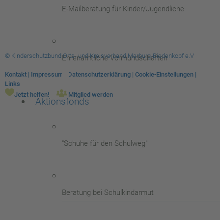
E-Mailberatung für Kinder/Jugendliche
© Kinderschutzbund Orts- und Kreisverband Marburg-Biedenkopf e.V
Ehrenamtliche Vormundschaften
Kontakt
|
Impressum
|
Datenschutzerklärung
|
Cookie-Einstellungen
|
Links
Jetzt helfen!
Mitglied werden
Aktionsfonds
"Schuhe für den Schulweg"
Beratung bei Schulkindarmut