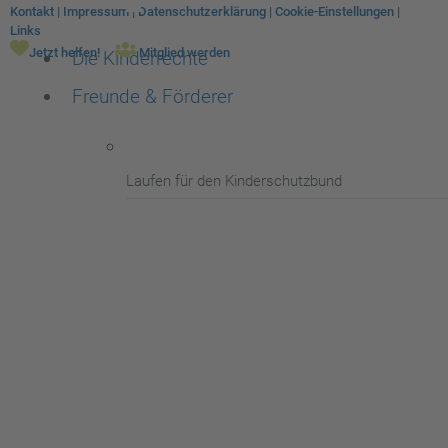
Kontakt
|
Impressum
|
Datenschutzerklärung
|
Cookie-Einstellungen
|
Links
Jetzt helfen!
Mitglied werden
Die Kinderrechte
Freunde & Förderer
Laufen für den Kinderschutzbund