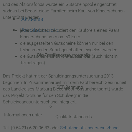
und des Aktionsfonds wurde ein Gutscheinpool eingerichtet,
sodass bei Bedarf diese Familien beim Kauf von Kinderschuhen
unterstützt werden:
Aktuelles
Arbeitsbereiche
jeder Gutschein reduziert den Kaufpreis eines Paars
Kinderschuhe um max. 50 Euro
die ausgestellten Gutscheine können nur bei den
teilnehmenden Schuhgeschäften eingelöst werden
Die Familienberatungsstelle
die Gutscheine sind nicht auszahlbar (auch nicht in
Teilbeträgen)
Das Projekt hat mit der Schuleingangsuntersuchung 2013
begonnen: In Zusammenarbeit mit dem Fachbereich Gesundheit
ISEF-Beratung
des Landkreises Marburg-Biedenkopf (Gesundheitsamt) wurde
das Projekt "Schuhe für den Schulweg" in die
Schuleingangsuntersuchung integriert.
Informationen unter :
Qualitätsstandards
Tel. (0 64 21) 6 20 06 83 oder
Schulkind[at]kinderschutzbund-