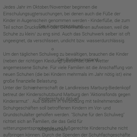
Jedes Jahr im Oktober/November beginnen die
Einschulungsuntersuchungen, bei denen auch die Füße der
Kinder in Augenschein genommen werden - Kinderfüße, die zum
Der Kinderschutzbund
Teil schon Druckstellen oder Deformationen aufweisen, weil die
Schuhe zu klein/ zu eng sind. Auch das Schuhwerk selber ist oft
ungeeignet, da verschlissen, undicht bzw. wasserdurchlässig.
Um den täglichen Schulweg zu bewältigen, brauchen die Kinder
Der Bundesvorstand
(neben der richtigen Kleidung) passende, dem Wetter
angemessene Schuhe. Für viele Familien ist die Anschaffung von
neuen Schuhen (die bei Kindern mehrmals im Jahr nötig ist) eine
große finanzielle Belastung.
Unter der Schirmherrschaft de Landkreises Marburg-Biedenkopf
betreut der Kinderschutzbund Marburg den "Aktionsfonds gegen
Kinderschutz Aktuell
Kinderarmut" . Aus diesem in Verbindung mit teilnehmenden
Schuhgeschäften soll betroffenen Kindern im Vor- und
Grundschulalter geholfen werden. "Schuhe für den Schulweg"
richtet sich an Familien, die das Geld für
witterungsentsprechende und fußgerechte Kinderschuhe nicht
Mitgliedschaft
aufbringen können. Durch die Spenden der Schuhfachgeschäfte