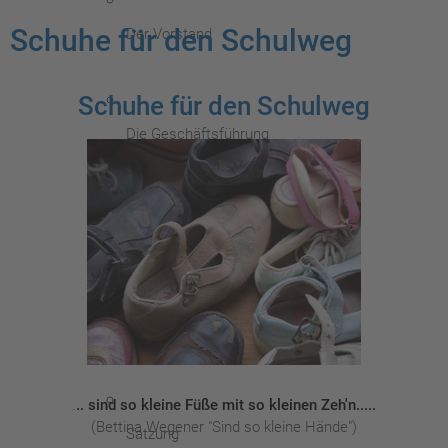
Schuhe für den Schulweg
Der Vorstand
Schuhe für den Schulweg
Die Geschäftsführung
Unsere Geschichte
Spenden Sie
.
.. sind so kleine Füße mit so kleinen Zeh'n.....
(Bettina Wegener "Sind so kleine Hände")
Satzung