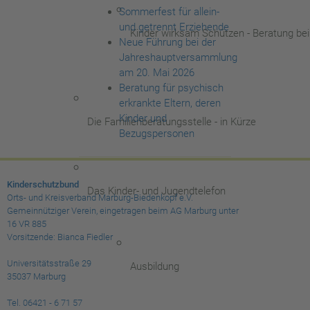
Sommerfest für allein-
und getrennt Erziehende
Kinder wirksam Schützen - Beratung be
Neue Führung bei der
Jahreshauptversammlung
am 20. Mai 2026
Beratung für psychisch
erkrankte Eltern, deren
Kinder und
Die Familienberatungsstelle - in Kürze
Bezugspersonen
Kinderschutzbund
Das Kinder- und Jugendtelefon
Orts- und Kreisverband Marburg-Biedenkopf e.V.
Gemeinnütziger Verein, eingetragen beim AG Marburg unter
16 VR 885
Vorsitzende: Bianca Fiedler
Universitätsstraße 29
Ausbildung
35037 Marburg
Tel. 06421 - 6 71 57