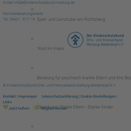
E-Mail info[at]kinderschutzbund-marburg.de
Familienberatungsstelle:
Spiel- und Lernstube am Richtsberg
Tel. 06421 - 6 71 19
"Kind im Krankenhaus"
Beratung für psychisch kranke Eltern und ihre B
© Kinderschutzbund Orts- und Kreisverband Marburg-Biedenkopf e.V
Kontakt
|
Impressum
|
Datenschutzerklärung
|
Cookie-Einstellungen
|
Links
Elternkurse Starke Eltern - Starke Kinder
Jetzt helfen!
Mitglied werden