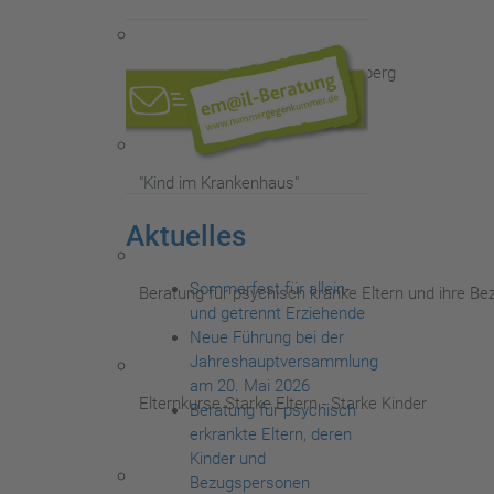
Spiel- und Lernstube am Richtsberg
"Kind im Krankenhaus"
Aktuelles
Sommerfest für allein-
Beratung für psychisch kranke Eltern und ihre B
und getrennt Erziehende
Neue Führung bei der
Jahreshauptversammlung
am 20. Mai 2026
Elternkurse Starke Eltern - Starke Kinder
Beratung für psychisch
erkrankte Eltern, deren
Kinder und
Bezugspersonen