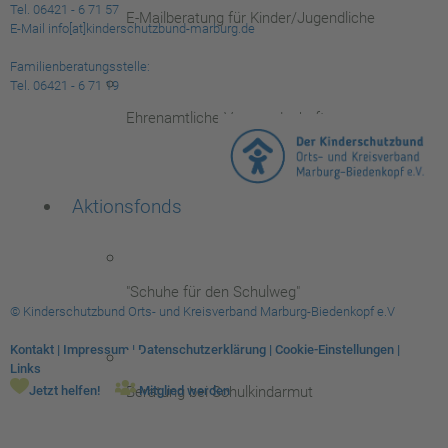
Tel. 06421 - 6 71 57
E-Mailberatung für Kinder/Jugendliche
E-Mail info[at]kinderschutzbund-marburg.de
Familienberatungsstelle:
Tel. 06421 - 6 71 19
Ehrenamtliche Vormundschaften
Aktionsfonds
"Schuhe für den Schulweg"
© Kinderschutzbund Orts- und Kreisverband Marburg-Biedenkopf e.V
Kontakt
|
Impressum
|
Datenschutzerklärung
|
Cookie-Einstellungen
|
Links
Beratung bei Schulkindarmut
Jetzt helfen!
Mitglied werden