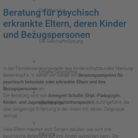
Beratung für psychisch
Der Vorstand
erkrankte Eltern, deren Kinder
und Bezugspersonen
Die Geschäftsführung
In der Familienberatungsstelle des Kinderschutzbundes Marburg-
Unsere Geschichte
Biedenkopf e. V. bieten wir wieder ein
Beratungsangebot für
psychisch belastete oder erkrankte Eltern und ihre
Bezugspersonen
an.
Die Beratung wird von
Annegret Schulte (Dipl.-Pädagogin,
Kinder- und Jugendlichenpsychotherapeutin)
durchgeführt, die
Spenden Sie
über langjährige Erfahrung in der Arbeit mit dieser Zielgruppe
verfügt.
Viele Eltern machen sich Sorgen darüber, wie sich ihre
Satzung
psychische Belastung auf ihre Kinder auswirken kann. Die