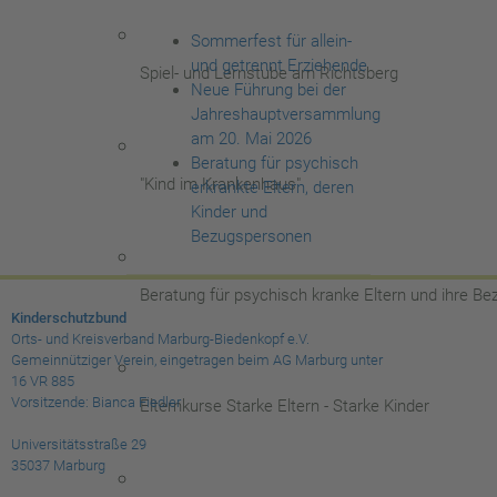
Sommerfest für allein-
und getrennt Erziehende
Spiel- und Lernstube am Richtsberg
Neue Führung bei der
Jahreshauptversammlung
am 20. Mai 2026
Beratung für psychisch
"Kind im Krankenhaus"
erkrankte Eltern, deren
Kinder und
Bezugspersonen
Beratung für psychisch kranke Eltern und ihre B
Kinderschutzbund
Orts- und Kreisverband Marburg-Biedenkopf e.V.
Gemeinnütziger Verein, eingetragen beim AG Marburg unter
16 VR 885
Vorsitzende: Bianca Fiedler
Elternkurse Starke Eltern - Starke Kinder
Universitätsstraße 29
35037 Marburg