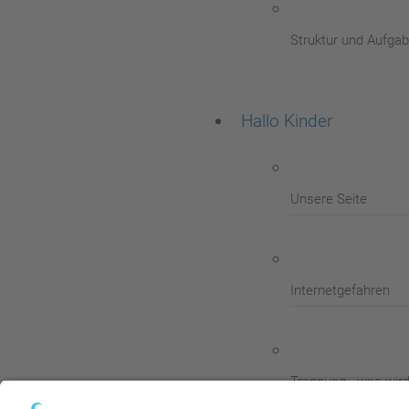
Struktur und Aufga
Hallo Kinder
Unsere Seite
Internetgefahren
Trennung - was wird