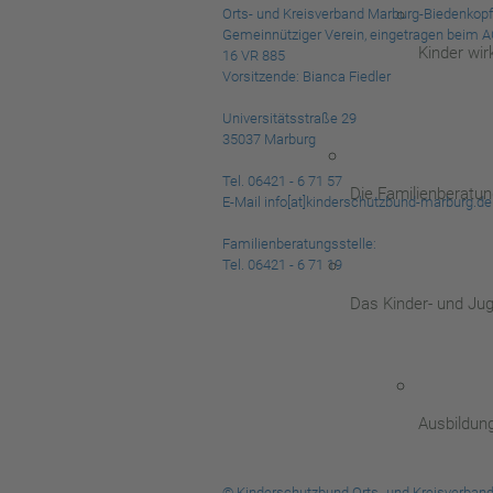
Orts- und Kreisverband Marburg-Biedenkopf 
Gemeinnütziger Verein, eingetragen beim A
Kinder wi
16 VR 885
Vorsitzende: Bianca Fiedler
Universitätsstraße 29
35037 Marburg
Tel. 06421 - 6 71 57
Die Familienberatung
E-Mail info[at]kinderschutzbund-marburg.de
Familienberatungsstelle:
Tel. 06421 - 6 71 19
Das Kinder- und Ju
Ausbildun
© Kinderschutzbund Orts- und Kreisverban