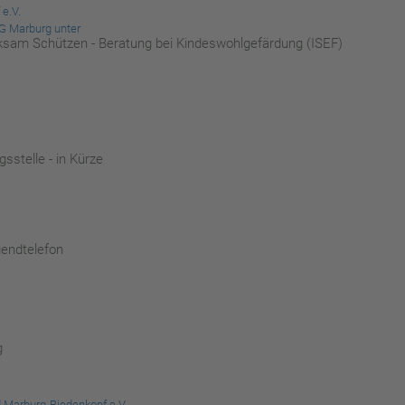
e.V.
G Marburg unter
rksam Schützen - Beratung bei Kindeswohlgefärdung (ISEF)
sstelle - in Kürze
gendtelefon
g
d Marburg-Biedenkopf e.V