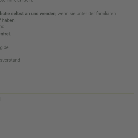
liche selbst an uns wenden
, wenn sie unter der familiären
f haben.
nd
nfrei
.
g.de
svorstand
l