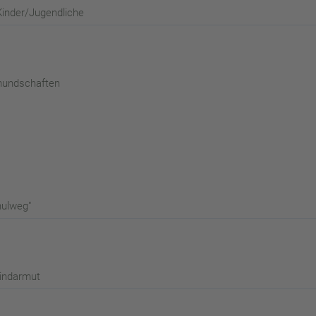
Kinder/Jugendliche
mundschaften
hulweg"
kindarmut