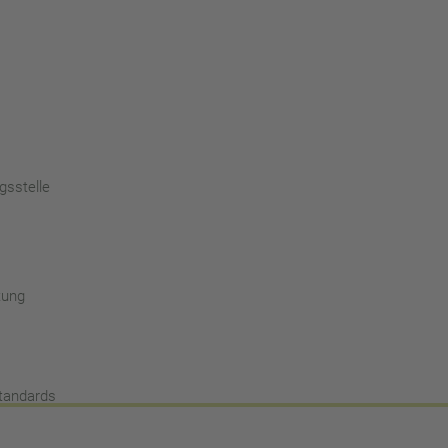
gsstelle
tung
standards