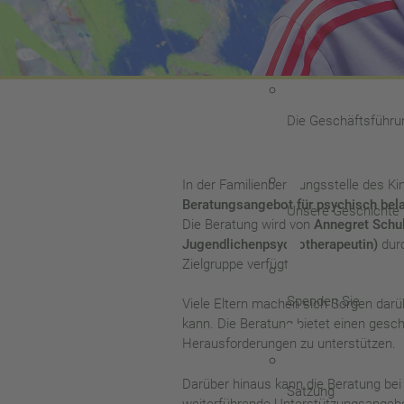
Der Vorstand
Die Geschäftsführu
In der Familienberatungsstelle des Ki
Beratungsangebot für psychisch bela
Unsere Geschichte
Die Beratung wird von
Annegret Schul
Jugendlichenpsychotherapeutin)
durc
Zielgruppe verfügt.
Spenden Sie
Viele Eltern machen sich Sorgen darüb
kann. Die Beratung bietet einen ges
Herausforderungen zu unterstützen.
Darüber hinaus kann die Beratung bei 
Satzung
weiterführende Unterstützungsangebot