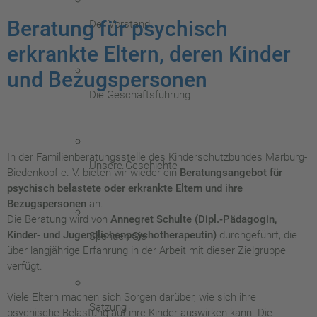
Beratung für psychisch
Der Vorstand
erkrankte Eltern, deren Kinder
und Bezugspersonen
Die Geschäftsführung
In der Familienberatungsstelle des Kinderschutzbundes Marburg-
Unsere Geschichte
Biedenkopf e. V. bieten wir wieder ein
Beratungsangebot für
psychisch belastete oder erkrankte Eltern und ihre
Bezugspersonen
an.
Die Beratung wird von
Annegret Schulte (Dipl.-Pädagogin,
Kinder- und Jugendlichenpsychotherapeutin)
durchgeführt, die
Spenden Sie
über langjährige Erfahrung in der Arbeit mit dieser Zielgruppe
verfügt.
Viele Eltern machen sich Sorgen darüber, wie sich ihre
Satzung
psychische Belastung auf ihre Kinder auswirken kann. Die