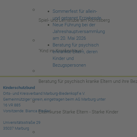
Sommerfest für allein-
und getrennt Erziehende
Spiel- und Lernstube am Richtsberg
Neue Führung bei der
Jahreshauptversammlung
am 20. Mai 2026
Beratung für psychisch
"Kind im Krankenhaus"
erkrankte Eltern, deren
Kinder und
Bezugspersonen
Beratung für psychisch kranke Eltern und ihre B
Kinderschutzbund
Orts- und Kreisverband Marburg-Biedenkopf e.V.
Gemeinnütziger Verein, eingetragen beim AG Marburg unter
16 VR 885
Vorsitzende: Bianca Fiedler
Elternkurse Starke Eltern - Starke Kinder
Universitätsstraße 29
35037 Marburg