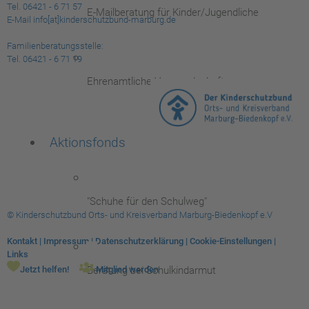
Tel. 06421 - 6 71 57
E-Mailberatung für Kinder/Jugendliche
E-Mail info[at]kinderschutzbund-marburg.de
Familienberatungsstelle:
Tel. 06421 - 6 71 19
Ehrenamtliche Vormundschaften
Aktionsfonds
"Schuhe für den Schulweg"
© Kinderschutzbund Orts- und Kreisverband Marburg-Biedenkopf e.V
Kontakt
|
Impressum
|
Datenschutzerklärung
|
Cookie-Einstellungen
|
Links
Beratung bei Schulkindarmut
Jetzt helfen!
Mitglied werden