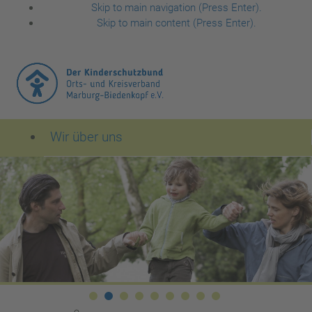
Skip to main navigation (Press Enter).
Skip to main content (Press Enter).
Wir über uns
Der Kinderschutzbund Orts- und Kreisverband Mar
Leitbild des Kinderschutzbundes
1
1
Dksb Header 2560x586 03
Dksb Header 2560x586 04
Dksb Header 2560x586 05
Dksb Header 2560x586 06
Dksb Header 2560x586 07
Dksb Header 2560x586
Dksb Header 2560x