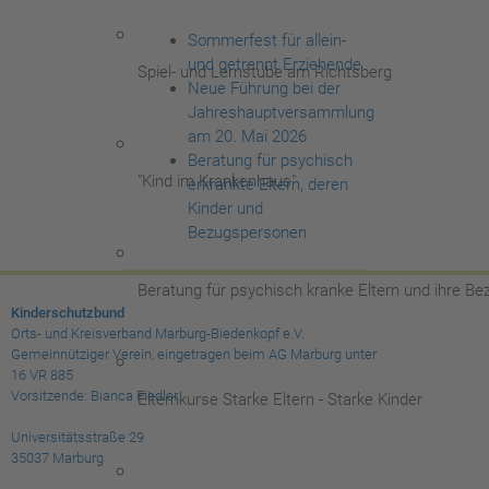
Sommerfest für allein-
und getrennt Erziehende
Spiel- und Lernstube am Richtsberg
Neue Führung bei der
Jahreshauptversammlung
am 20. Mai 2026
Beratung für psychisch
"Kind im Krankenhaus"
erkrankte Eltern, deren
Kinder und
Bezugspersonen
Beratung für psychisch kranke Eltern und ihre B
Kinderschutzbund
Orts- und Kreisverband Marburg-Biedenkopf e.V.
Gemeinnütziger Verein, eingetragen beim AG Marburg unter
16 VR 885
Vorsitzende: Bianca Fiedler
Elternkurse Starke Eltern - Starke Kinder
Universitätsstraße 29
35037 Marburg