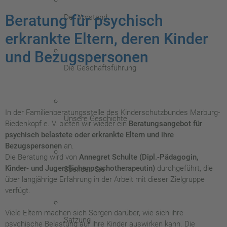
Beratung für psychisch
Der Vorstand
erkrankte Eltern, deren Kinder
und Bezugspersonen
Die Geschäftsführung
In der Familienberatungsstelle des Kinderschutzbundes Marburg-
Unsere Geschichte
Biedenkopf e. V. bieten wir wieder ein
Beratungsangebot für
psychisch belastete oder erkrankte Eltern und ihre
Bezugspersonen
an.
Die Beratung wird von
Annegret Schulte (Dipl.-Pädagogin,
Kinder- und Jugendlichenpsychotherapeutin)
durchgeführt, die
Spenden Sie
über langjährige Erfahrung in der Arbeit mit dieser Zielgruppe
verfügt.
Viele Eltern machen sich Sorgen darüber, wie sich ihre
Satzung
psychische Belastung auf ihre Kinder auswirken kann. Die