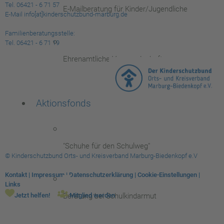
Tel. 06421 - 6 71 57
E-Mailberatung für Kinder/Jugendliche
E-Mail info[at]kinderschutzbund-marburg.de
Familienberatungsstelle:
Tel. 06421 - 6 71 19
Ehrenamtliche Vormundschaften
Aktionsfonds
"Schuhe für den Schulweg"
© Kinderschutzbund Orts- und Kreisverband Marburg-Biedenkopf e.V
Kontakt
|
Impressum
|
Datenschutzerklärung
|
Cookie-Einstellungen
|
Links
Beratung bei Schulkindarmut
Jetzt helfen!
Mitglied werden