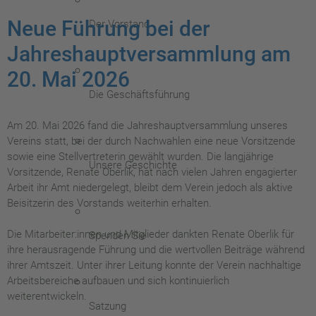
Neue Führung bei der
Der Vorstand
Jahreshauptversammlung am
20. Mai 2026
Die Geschäftsführung
Am 20. Mai 2026 fand die Jahreshauptversammlung unseres
Vereins statt, bei der durch Nachwahlen eine neue Vorsitzende
sowie eine Stellvertreterin gewählt wurden. Die langjährige
Unsere Geschichte
Vorsitzende, Renate Oberlik, hat nach vielen Jahren engagierter
Arbeit ihr Amt niedergelegt, bleibt dem Verein jedoch als aktive
Beisitzerin des Vorstands weiterhin erhalten.
Die Mitarbeiter:innen und Mitglieder dankten Renate Oberlik für
Spenden Sie
ihre herausragende Führung und die wertvollen Beiträge während
ihrer Amtszeit. Unter ihrer Leitung konnte der Verein nachhaltige
Arbeitsbereiche aufbauen und sich kontinuierlich
weiterentwickeln.
Satzung