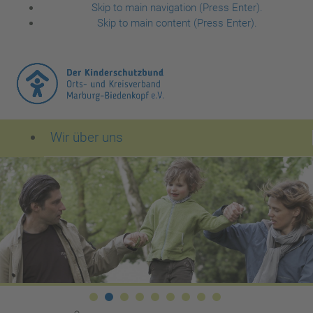
Skip to main navigation (Press Enter).
Skip to main content (Press Enter).
Wir über uns
Der Kinderschutzbund Orts- und Kreisverband Mar
Leitbild des Kinderschutzbundes
1
1
Dksb Header 2560x586 03
Dksb Header 2560x586 04
Dksb Header 2560x586 05
Dksb Header 2560x586 06
Dksb Header 2560x586 07
Dksb Header 2560x586
Dksb Header 2560x